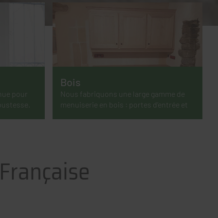
Bois
nue pour
Nous fabriquons une large gamme de
bustesse.
menuiserie en bois : portes d’entrée et
de garage, portails, fenêtres, volets et
bien plus encore.
-Française