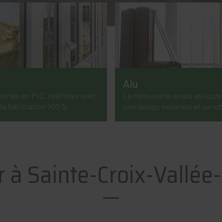
Alu
eries en PVC, réalisées avec
La menuiserie en alu est con
de fabrication 100 %
son design novateur et sa ro
 à Sainte-Croix-Vallée