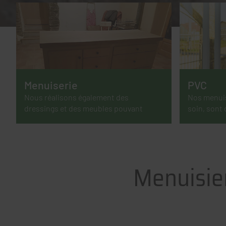
Menuiserie
PVC
Nous réalisons également des
Nos menuis
dressings et des meubles pouvant
soin, sont 
mettre en valeur l’agencement de votre
française.
intérieur.
Menuisier